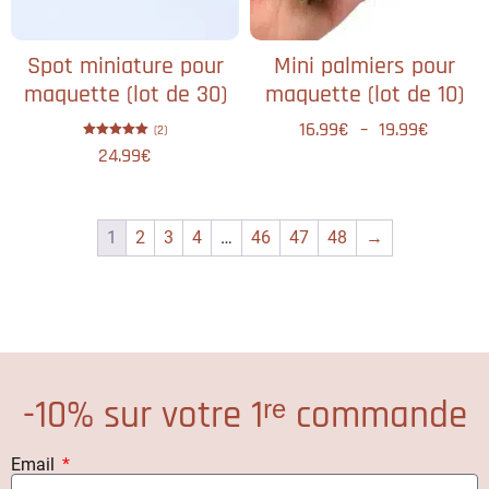
Spot miniature pour
Mini palmiers pour
maquette (lot de 30)
maquette (lot de 10)
16.99
€
–
19.99
€
(2)
Note
24.99
€
5.00
sur 5
1
2
3
4
…
46
47
48
→
-10% sur votre 1ʳᵉ commande
Email