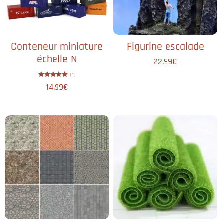
Conteneur miniature
Figurine escalade
échelle N
22.99
€
(1)
Note
14.99
€
5.00
sur 5