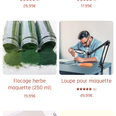
Note
Note
26.99
€
17.99
€
5.00
5.00
sur 5
sur 5
Flocage herbe
Loupe pour maquette​
maquette​ (250 ml)
(5)
Note
49.99
€
19.99
€
5.00
sur 5