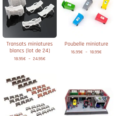
Transats miniatures
Poubelle miniature​
blancs (lot de 24)
16.99
€
–
18.99
€
18.95
€
–
24.95
€