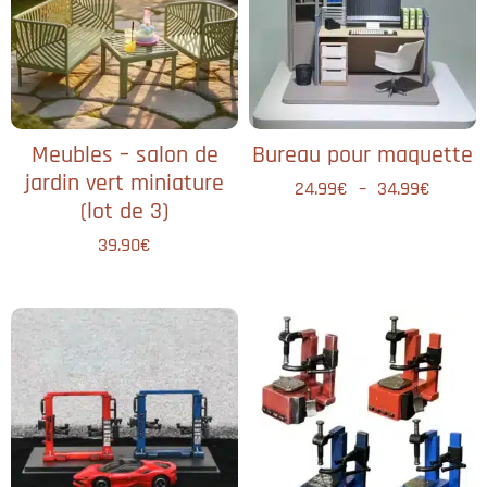
Meubles – salon de
Bureau pour maquette
jardin vert miniature
24.99
€
–
34.99
€
(lot de 3)
39.90
€