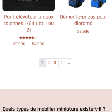
Pont élévateur à deux
Démonte-pneus pour
colonnes 1/64 (lot 1 ou
diorama
2)
22.99
€
(1)
Note
39.90
€
–
54.99
€
5.00
sur 5
1
2
3
4
→
Quels types de mobilier miniature existe-t-il ?