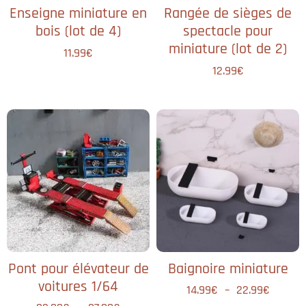
Enseigne miniature en
Rangée de sièges de
bois (lot de 4)
spectacle pour
miniature (lot de 2)
11.99
€
12.99
€
Pont pour élévateur de
Baignoire miniature
voitures 1/64
14.99
€
–
22.99
€