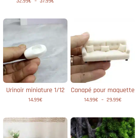
32.99
€
–
37.99
€
Urinoir miniature 1/12
Canapé pour maquette
14.99
€
14.99
€
–
29.99
€