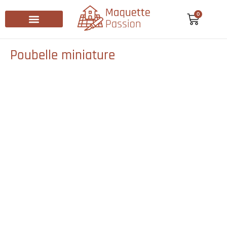
0
Recherche de produits
Poubelle miniature​