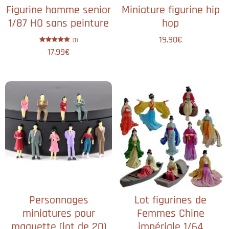
Figurine homme senior
Miniature figurine hip
1/87 HO sans peinture
hop
19.90
€
(1)
Note
17.99
€
5.00
sur 5
Personnages
Lot figurines de
miniatures pour
Femmes Chine
maquette (lot de 20)
impériale 1/64