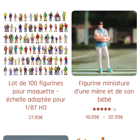
Lot de 100 figurines
FIgurine miniature
pour maquette –
d’une mère et de son
échelle adaptée pour
bébé
1/87 HO
(1)
Note
18.99
€
–
32.99
€
27.99
€
5.00
sur 5