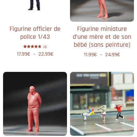
Figurine officier de
Figurine miniature
police 1/43
d’une mère et de son
bébé (sans peinture)
(4)
Note
17.99
€
–
22.99
€
11.99
€
–
24.99
€
4.75
sur 5