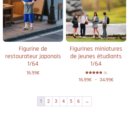
Figurine de
Figurines miniatures
restaurateur japonais
de jeunes étudiants
1/64
1/64
16.99
€
(1)
Note
16.99
€
–
34.99
€
5.00
sur 5
1
2
3
4
5
6
→