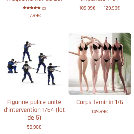
109.99
€
–
129.99
€
(2)
Note
17.99
€
5.00
sur 5
Figurine police unité
Corps féminin 1/6
d’intervention 1/64 (lot
149.99
€
de 5)
59.90
€