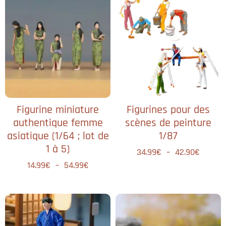
Figurine miniature
Figurines pour des
authentique femme
scènes de peinture
asiatique (1/64 ; lot de
1/87
1 à 5)
34.99
€
–
42.90
€
14.99
€
–
54.99
€