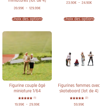
miniatures (lot de 4)
23.90
€
–
24.90
€
39.99
€
–
129.99
€
Choix des options
Choix des options
Figurine couple âgé
Figurines femmes avec
miniature 1/64
skateboard​ (lot de 4)
(1)
(2)
Note
Note
19.99
€
–
29.99
€
59.99
€
5.00
5.00