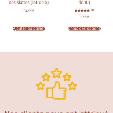
des skate​s (lot de 3)
de 10)
(1)
34.99
€
Note
16.99
€
5.00
sur 5
Ajouter au panier
Choix des options