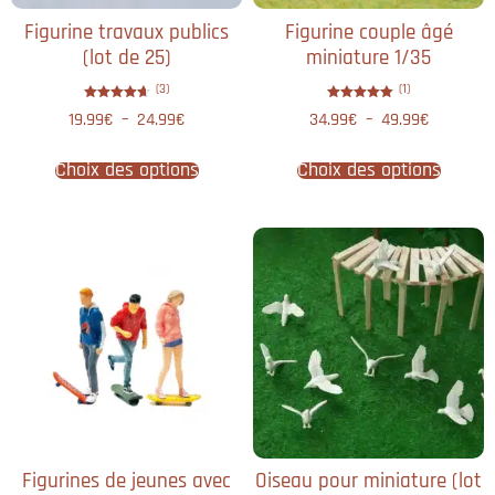
Figurine travaux publics
Figurine couple âgé
(lot de 25)
miniature 1/35
(3)
(1)
Note
Note
19.99
€
–
24.99
€
34.99
€
–
49.99
€
4.67
5.00
sur 5
sur 5
Choix des options
Choix des options
Figurines de jeunes avec
Oiseau pour miniature (lot