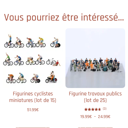
Vous pourriez être intéressé...
Figurines cyclistes
Figurine travaux publics
miniatures (lot de 15)
(lot de 25)
(3)
51.99
€
Note
19.99
€
–
24.99
€
4.67
sur 5