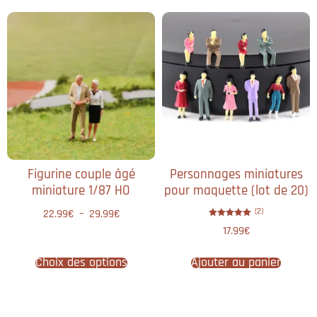
Figurine couple âgé
Personnages miniatures
miniature 1/87 HO
pour maquette (lot de 20)
(2)
22.99
€
–
29.99
€
Note
17.99
€
5.00
sur 5
Choix des options
Ajouter au panier