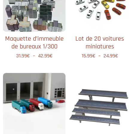
Maquette d’immeuble
Lot de 20 voitures
de bureaux 1/300
miniatures
31.99
€
–
42.99
€
15.99
€
–
24.99
€