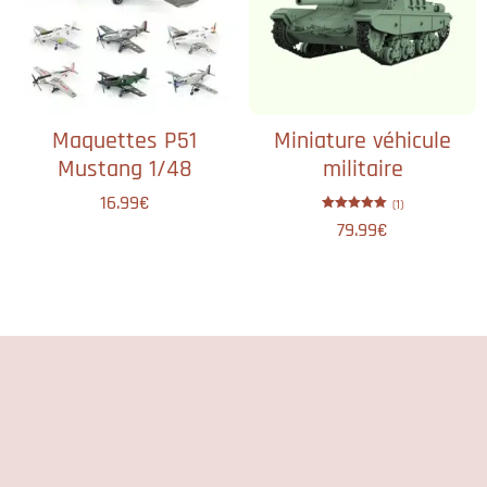
Maquettes P51
Miniature véhicule
Mustang 1/48
militaire
16.99
€
(1)
Note
79.99
€
5.00
sur 5