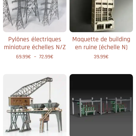
Pylônes électriques
Maquette de building
miniature échelles N/Z
en ruine (échelle N)
69.99
€
–
72.99
€
39.99
€