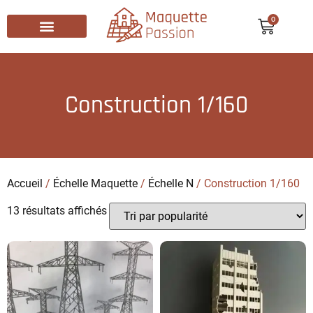
0
Recherche de produits
Construction 1/160
Accueil
/
Échelle Maquette
/
Échelle N
/ Construction 1/160
13 résultats affichés