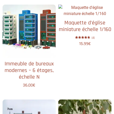
Maquette d’église
miniature échelle 1/160
(4)
Note
15.99
€
4.75
sur 5
Immeuble de bureaux
modernes – 6 étages,
échelle N
36.00
€