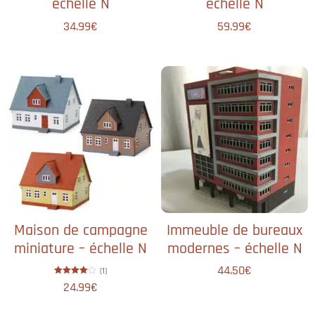
échelle N
échelle N
34.99
€
59.99
€
Maison de campagne
Immeuble de bureaux
miniature – échelle N
modernes – échelle N
44.50
€
(1)
Note
24.99
€
4.00
sur 5