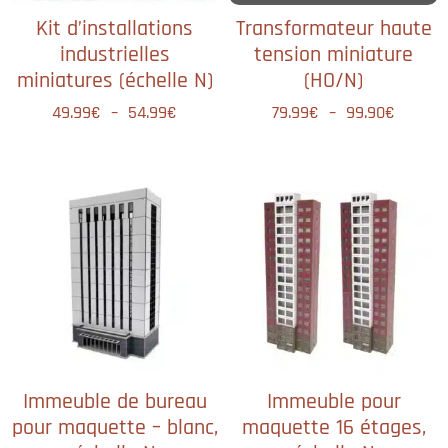
Kit d’installations
Transformateur haute
industrielles
tension miniature
miniatures (échelle N)
(HO/N)
49.99
€
–
54.99
€
79.99
€
–
99.90
€
Immeuble de bureau
Immeuble pour
pour maquette – blanc,
maquette 16 étages,