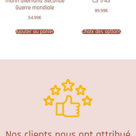
marin allemand Seconde
C3 1/43
Guerre mondiale
89.99
€
54.99
€
Ajouter au panier
Choix des options
Nos clients nous ont attribué