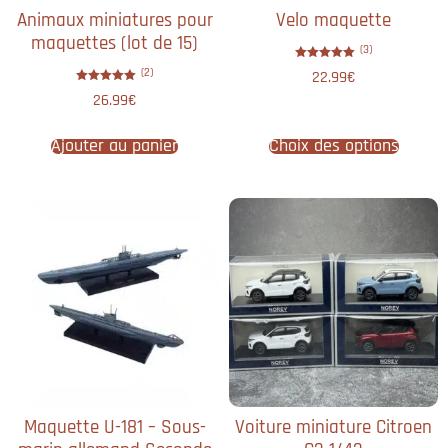
Animaux miniatures pour
Velo maquette
maquettes (lot de 15)
(3)
Note
(2)
22.99
€
5.00
sur 5
Note
26.99
€
5.00
sur 5
Ajouter au panier
Choix des options
Maquette U-181 – Sous-
Voiture miniature Citroen