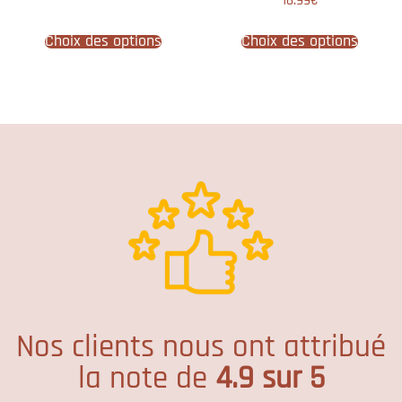
16.99
€
5.00
sur 5
Choix des options
Choix des options
Nos clients nous ont attribué
la note de
4.9 sur 5