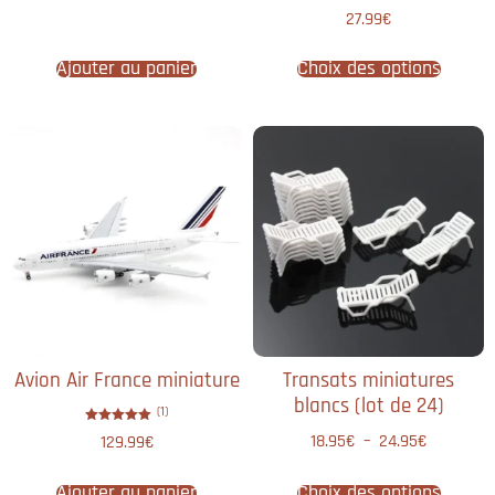
Note
27.99
€
5.00
sur 5
Ajouter au panier
Choix des options
Avion Air France miniature
Transats miniatures
blancs (lot de 24)
(1)
Note
18.95
€
–
24.95
€
129.99
€
5.00
sur 5
Ajouter au panier
Choix des options