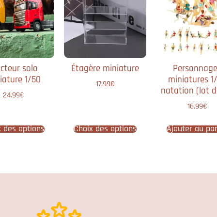
cteur solo
Étagère miniature
Personnage
iature 1/50
miniatures 1
17.99
€
natation (lot d
24.99
€
16.99
€
x des options
Choix des options
Ajouter au pa