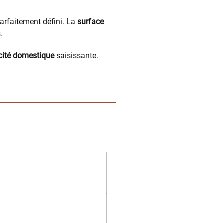
parfaitement défini. La
surface
.
cité domestique
saisissante.