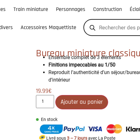
les
Train miniature
Personnages
Construction
Écla
divers
Accessoires Maquettiste
Bureau miniature classiqu
Ensemble complet de 3 éléments
Finitions impeccables au 1/50
Reproduit l’authenticité d’un séjour/bure
d’intérieur
19.99
€
Ajouter au panier
En stock
Livré sous
3 – 7 jours
avec La Poste