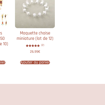
s
Maquette chaise
/50
miniature​ (lot de 12)
e 10)
(2)
Note
26.99
€
5.00
sur 5
nier
Ajouter au panier