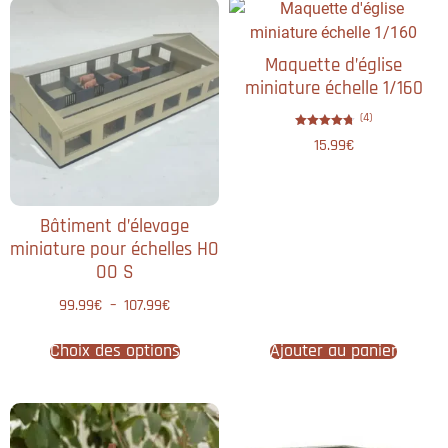
Maquette d’église
miniature échelle 1/160
(4)
Note
15.99
€
4.75
sur 5
Bâtiment d’élevage
miniature pour échelles HO
OO S
99.99
€
–
107.99
€
Choix des options
Ajouter au panier