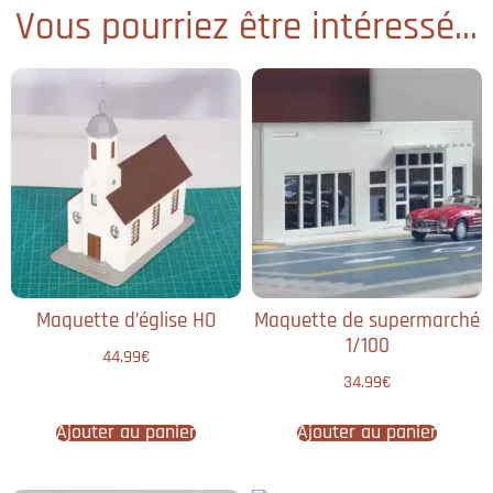
Vous pourriez être intéressé...
Maquette d’église HO
Maquette de supermarché
1/100
44.99
€
34.99
€
Ajouter au panier
Ajouter au panier