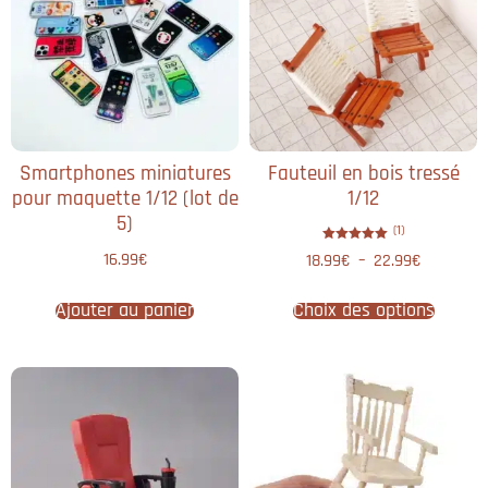
Smartphones miniatures
Fauteuil en bois tressé
pour maquette 1/12 (lot de
1/12
5)
(1)
Note
16.99
€
18.99
€
–
22.99
€
5.00
sur 5
Ajouter au panier
Choix des options