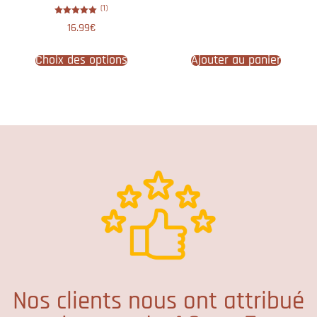
(1)
Note
16.99
€
5.00
sur 5
Choix des options
Ajouter au panier
Nos clients nous ont attribué