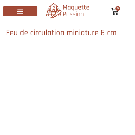
0
Recherche de produits
Feu de circulation miniature 6 cm