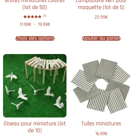
Arbres miniatures colorés
Lampadaire vert pour
(lot de 50)
maquette​ (lot de 5)
(1)
22.99
€
Note
17.99
€
–
19.99
€
5.00
sur 5
Choix des options
Ajouter au panier
Oiseau pour miniature (lot
Tuiles miniatures
de 10)
16.99
€