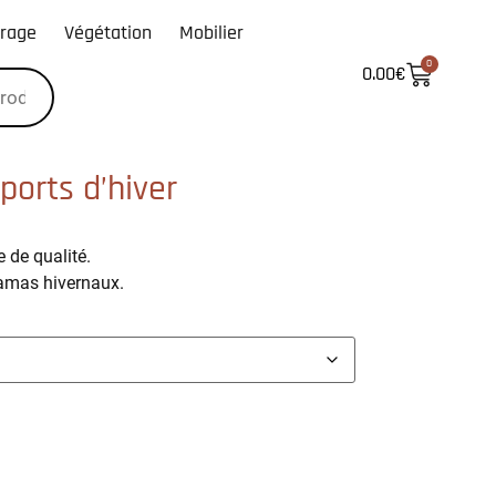
irage
Végétation
Mobilier
0
0.00
€
ports d’hiver
e de qualité.
amas hivernaux.