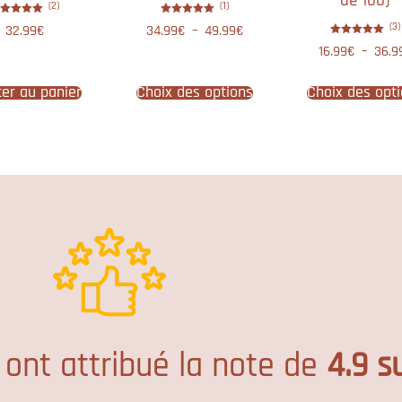
de 100)
(2)
(1)
Note
Note
(3)
32.99
€
34.99
€
–
49.99
€
5.00
5.00
sur 5
sur 5
Note
16.99
€
–
36.9
5.00
sur 5
ter au panier
Choix des options
Choix des opt
 ont attribué la note de
4.9 s