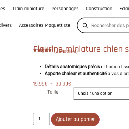
les
Train miniature
Personnages
Construction
Écla
divers
Accessoires Maquettiste
Figurine miniature chien s
(
2
avis client)
Noté
2
4.50
sur 5
basé sur
Détails anatomiques précis
et finition liss
notations
client
Apporte chaleur et authenticité
à vos dior
19.99
€
–
39.99
€
Taille
Ajouter au panier