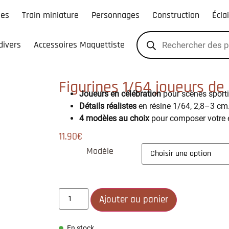
les
Train miniature
Personnages
Construction
Écla
divers
Accessoires Maquettiste
Figurines 1/64 joueurs de 
Joueurs en célébration
pour scènes sport
Détails réalistes
en résine 1/64, 2,8–3 cm
4 modèles au choix
pour composer votre 
11.90
€
Modèle
Ajouter au panier
En stock