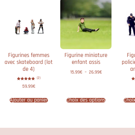
Figurines femmes
Figurine miniature
Fig
avec skateboard​ (lot
enfant assis
polici
de 4)
ar
15.99
€
–
26.99
€
(2)
Note
59.99
€
5.00
sur 5
Ajouter au panier
Choix des options
Choi