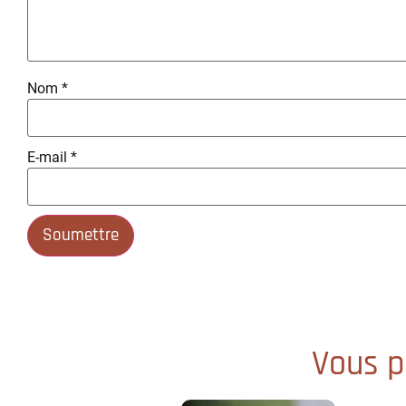
Nom
*
E-mail
*
Vous po