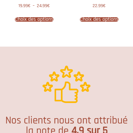
Note
Note
19.99
€
–
24.99
€
22.99
€
4.67
5.00
sur 5
sur 5
Choix des options
Choix des options
Nos clients nous ont attribué
la note de
4.9 sur 5