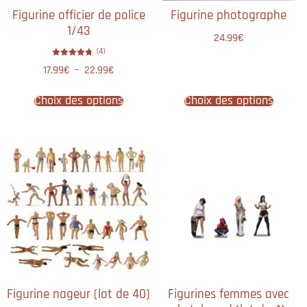
Figurine officier de police
Figurine photographe
1/43
24.99
€
(4)
Note
17.99
€
–
22.99
€
4.75
sur 5
Choix des options
Choix des options
Figurine nageur (lot de 40)
Figurines femmes avec