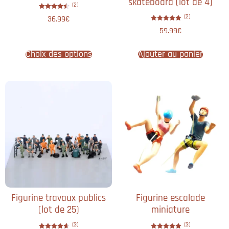
skateboard​ (lot de 4)
(2)
Note
(2)
36.99
€
4.50
sur 5
Note
59.99
€
5.00
sur 5
Choix des options
Ajouter au panier
Figurine travaux publics
Figurine escalade
(lot de 25)
miniature
(3)
(3)