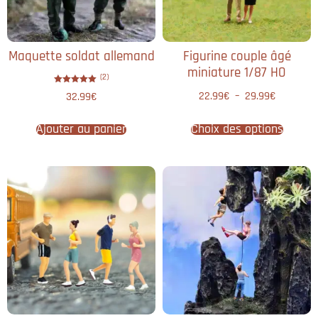
Maquette soldat allemand
Figurine couple âgé
miniature 1/87 HO
(2)
Note
22.99
€
–
29.99
€
32.99
€
5.00
sur 5
Ajouter au panier
Choix des options