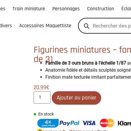
les
Train miniature
Personnages
Construction
Écla
divers
Accessoires Maquettiste
Figurines miniatures – fam
de 3)
Famille de 3 ours bruns à l’échelle 1/87
au
Anatomie fidèle et détails sculptés soign
Finition mate texturée imitant parfaiteme
20.99
€
Ajouter au panier
En stock