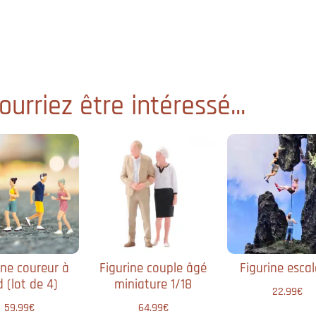
urriez être intéressé...
ine coureur à
Figurine couple âgé
Figurine esca
​ (lot de 4)
miniature 1/18
22.99
€
59.99
€
64.99
€