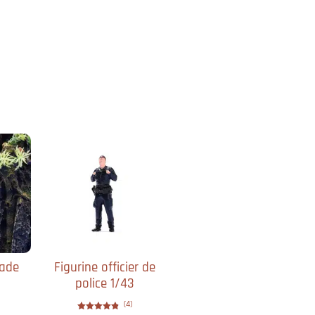
lade
Figurine officier de
police 1/43
(4)