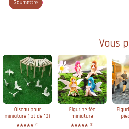
Vous po
Oiseau pour
Figurine fée
Figur
miniature (lot de 10)
miniature
pied
(1)
(2)