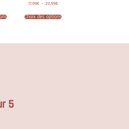
Note
17.99
€
–
22.99
€
4.75
sur 5
ions
Choix des options
ur 5