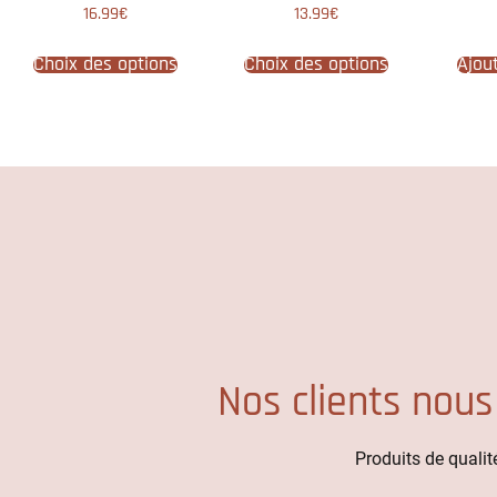
Note
Note
16.99
€
13.99
€
5.00
5.00
sur 5
sur 5
Choix des options
Choix des options
Ajou
Nos clients nous
Produits de qualité