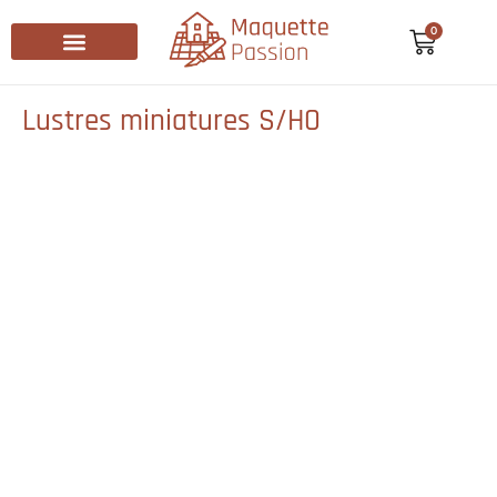
0
Recherche de produits
Lustres miniatures​ S/HO