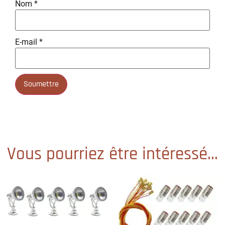
Nom
*
E-mail
*
Vous pourriez être intéressé...