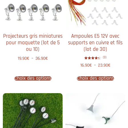
Projecteurs gris miniatures
Ampoules E5 12V avec
pour maquette (lot de 5
supports en cuivre et fils
ou 10)
(lot de 30)
(3)
19.90
€
–
36.90
€
Note
16.90
€
–
23.90
€
4.33
sur 5
Choix des options
Choix des options