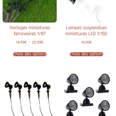
Horloges miniatures
Lampes suspendues
ferroviaires 1/87
miniatures LED 1/150
14.99
€
–
22.99
€
19.50
€
Choix des options
Choix des options