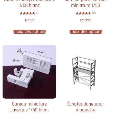
1/50 blanc
miniature 1/50​
(1)
(2)
Note
Note
17.99
€
29.99
€
5.00
5.00
sur 5
sur 5
Choix des options
Choix des options
Bureau miniature
Échafaudage pour
classique 1/50 blanc
maquette