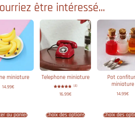
urriez être intéressé...
ne miniature
Telephone miniature
Pot confitu
miniature
(4)
14.99
€
Note
14.99
€
16.99
€
4.75
sur 5
ter au panier
Choix des options
Choix des opt