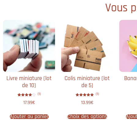
Vous po
Livre miniature​ (lot
Colis miniature (lot
Bana
de 10)
de 5)
(1)
(1)
Note
Note
17.99
€
13.99
€
4.00
5.00
sur 5
sur 5
Ajouter au panier
Choix des options
Ajou