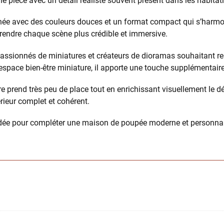
ne pièce avec un détail réaliste souvent présent dans les habita
gnée avec des couleurs douces et un format compact qui s’harmo
à rendre chaque scène plus crédible et immersive.
passionnés de miniatures et créateurs de dioramas souhaitant rep
espace bien-être miniature, il apporte une touche supplémentaire
prend très peu de place tout en enrichissant visuellement le décor
rieur complet et cohérent.
idée pour compléter une maison de poupée moderne et personnal