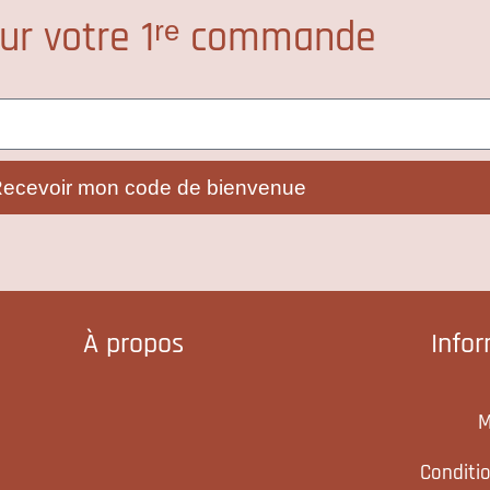
ur votre 1ʳᵉ commande
ecevoir mon code de bienvenue
À propos
Info
M
Conditi