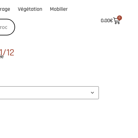
irage
Végétation
Mobilier
0
0.00
€
1/12
ée