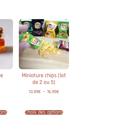
re
Miniature chips​ (lot
de 2 ou 5)
13.99
€
–
16.99
€
ions
Choix des options