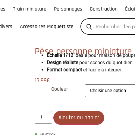
les
Train miniature
Personnages
Construction
Écla
divers
Accessoires Maquettiste
Pèse personne miniature 
Échelle 1/12
idéale pour maison de poup
Design réaliste
pour scènes du quotidien
Format compact
et facile à intégrer
13.99
€
Couleur
Ajouter au panier
En stock