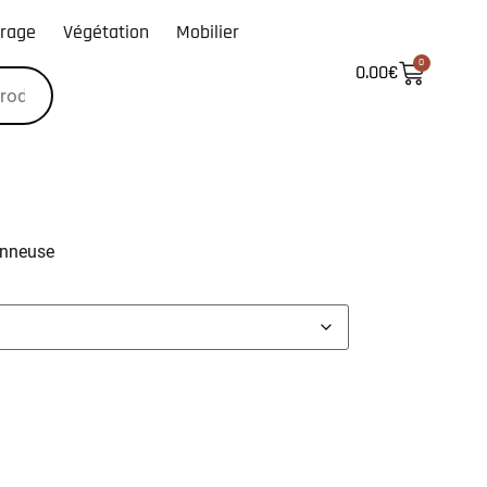
irage
Végétation
Mobilier
0
0.00
€
onneuse