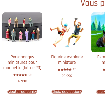
Vous po
Personnages
Figurine escalade
Fer
miniatures pour
miniature
m
maquette (lot de 20)
(3)
Note
(2)
22.99
€
5.00
sur 5
Note
17.99
€
5.00
sur 5
Ajouter au panier
Choix des options
Choi