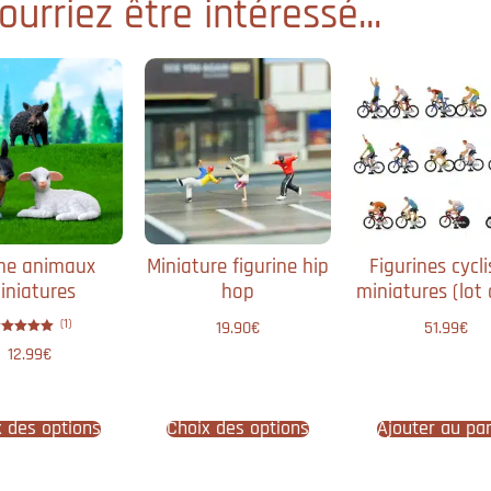
urriez être intéressé...
me animaux
Miniature figurine hip
Figurines cycli
iniatures
hop
miniatures (lot 
(1)
19.90
€
51.99
€
Note
12.99
€
5.00
sur 5
x des options
Choix des options
Ajouter au pa