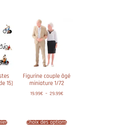
stes
Figurine couple âgé
de 15)
miniature 1/72
19.99
€
–
29.99
€
nier
Choix des options