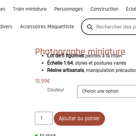
les
Train miniature
Personnages
Construction
Écla
divers
Accessoires Maquettiste
Photographe miniature
Lot de 5 figurines
peintes à la main
Échelle 1:64
, styles et postures variés
Résine artisanale
, manipulation précauti
19.99
€
Couleur
Ajouter au panier
En stock