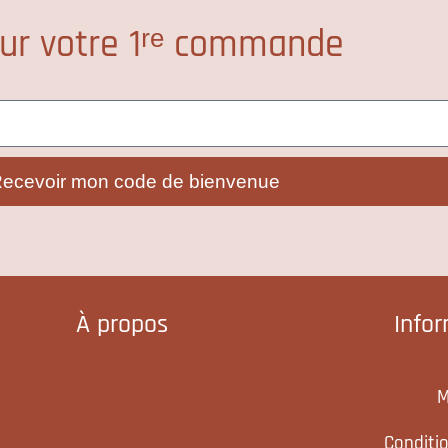
ur votre 1ʳᵉ commande
ecevoir mon code de bienvenue
À propos
Info
M
Conditi