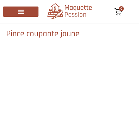
0
Recherche de produits
Pince coupante jaune