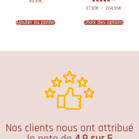
49.99
€
5.00
sur 5
Note
27.90
€
–
204.99
€
5.00
sur 5
Ajouter au panier
Choix des options
Nos clients nous ont attribué
la note de
4.9 sur 5