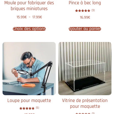
Moule pour fabriquer des
Pince à bec long
briques miniatures
(3)
Note
15.99
€
–
17.99
€
16.99
€
5.00
sur 5
Choix des options
Ajouter au panier
Loupe pour maquette​
Vitrine de présentation
pour maquette
(5)
Note
(1)