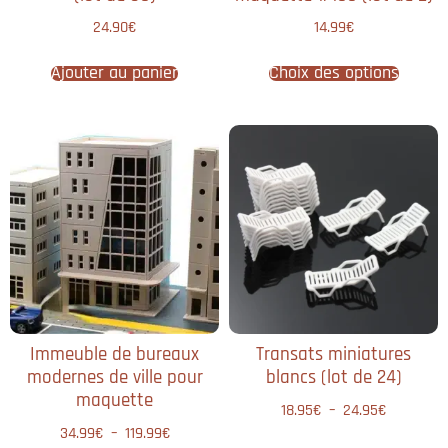
24.90
€
14.99
€
Ajouter au panier
Choix des options
Immeuble de bureaux
Transats miniatures
modernes de ville pour
blancs (lot de 24)
maquette
18.95
€
–
24.95
€
34.99
€
–
119.99
€