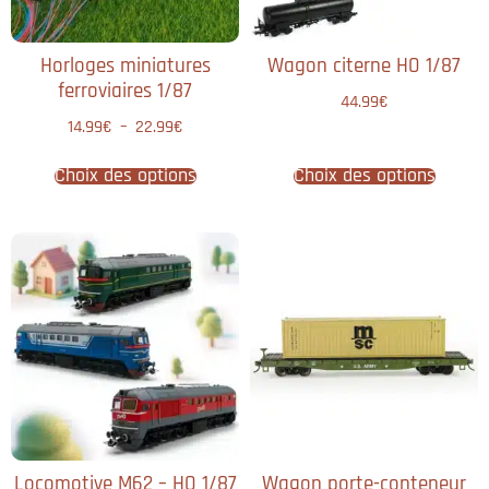
Horloges miniatures
Wagon citerne HO 1/87
ferroviaires 1/87
44.99
€
14.99
€
–
22.99
€
Choix des options
Choix des options
Locomotive M62 – HO 1/87
Wagon porte-conteneur