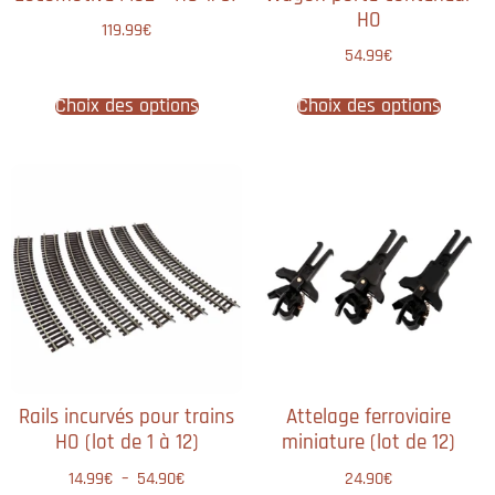
HO
119.99
€
54.99
€
Choix des options
Choix des options
Rails incurvés pour trains
Attelage ferroviaire
HO (lot de 1 à 12)
miniature (lot de 12)
14.99
€
–
54.90
€
24.90
€