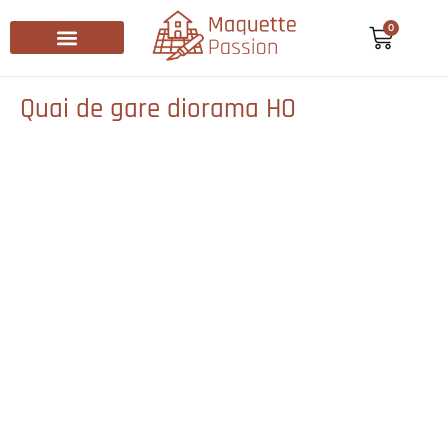
0
Recherche de produits
Quai de gare diorama HO