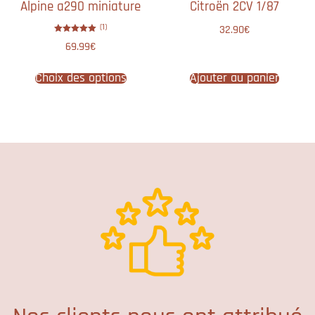
Alpine a290 miniature
Citroën 2CV 1/87
(1)
32.90
€
Note
69.99
€
5.00
sur 5
Choix des options
Ajouter au panier