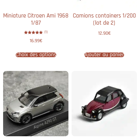
Miniature Citroen Ami 1968
Camions containers 1/200
1/87
(lot de 2)
(1)
12.90
€
Note
16.99
€
5.00
sur 5
Choix des options
Ajouter au panier