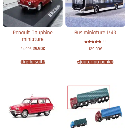
Renault Dauphine
Bus miniature 1/43
miniature
(3)
Note
29.90
€
129.99
€
34.90
€
5.00
sur 5
Lire la suite
Ajouter au panier