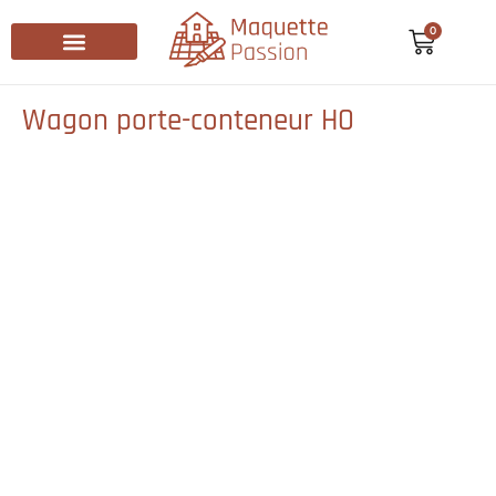
0
Recherche de produits
Wagon porte-conteneur HO