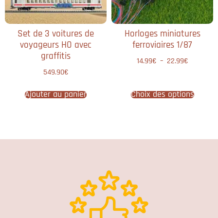
Set de 3 voitures de
Horloges miniatures
voyageurs HO avec
ferroviaires 1/87
graffitis
14.99
€
–
22.99
€
549.90
€
Ajouter au panier
Choix des options