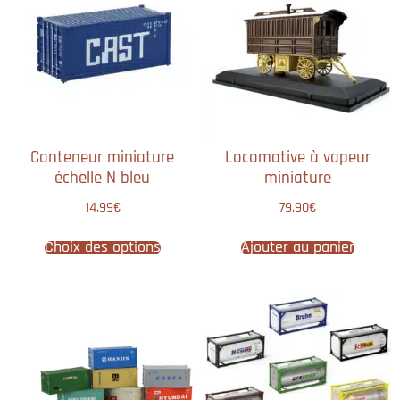
Conteneur miniature
Locomotive à vapeur
échelle N bleu
miniature
14.99
€
79.90
€
Choix des options
Ajouter au panier