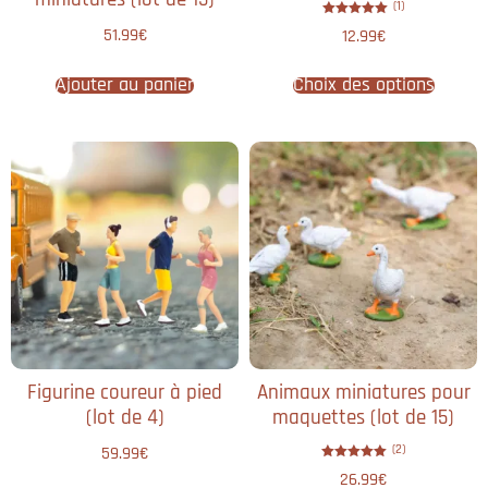
(1)
Note
51.99
€
12.99
€
5.00
sur 5
Ajouter au panier
Choix des options
Figurine coureur à pied​
Animaux miniatures pour
(lot de 4)
maquettes (lot de 15)
(2)
59.99
€
Note
26.99
€
5.00