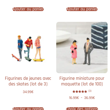
sur 5
Ajouter au panier
Ajouter au panier
Figurines de jeunes avec
Figurine miniature pour
des skate​s (lot de 3)
maquette (lot de 100)
(3)
34.99
€
Note
16.99
€
–
36.99
€
5.00
sur 5
Ajouter au panier
Choix des options