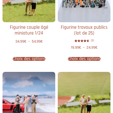
Figurine couple âgé
Figurine travaux publics
miniature 1/24
(lot de 25)
(3)
34.99
€
–
54.99
€
Note
19.99
€
–
24.99
€
4.67
sur 5
Choix des options
Choix des options