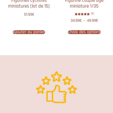
Figurines cyclistes
Figurine couple âgé
miniatures (lot de 15)
miniature 1/35
(1)
51.99
€
Note
34.99
€
–
49.99
€
5.00
sur 5
Ajouter au panier
Choix des options