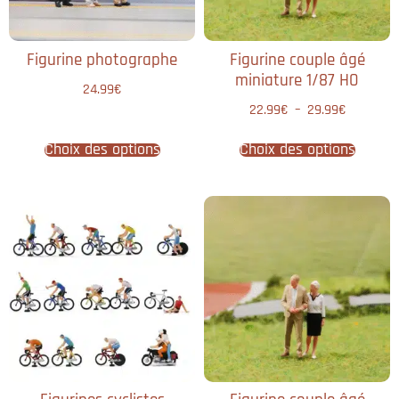
Figurine photographe
Figurine couple âgé
miniature 1/87 HO
24.99
€
22.99
€
–
29.99
€
Choix des options
Choix des options