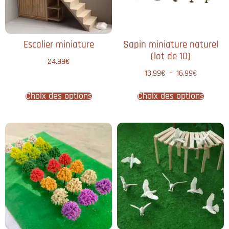
Escalier miniature
Sapin miniature naturel
(lot de 10)
24.99
€
13.99
€
–
16.99
€
Choix des options
Choix des options